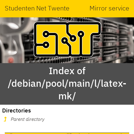
Studenten Net Twente
Mirror service
Index of
/debian/pool/main/l/latex-
mk/
Directories
Parent directory