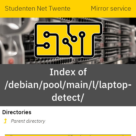
Studenten Net Twente
Mirror service
Index of
/debian/pool/main/l/laptop-
detect/
Directories
Parent directory