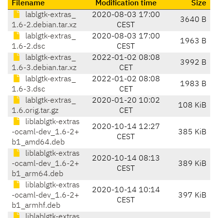
Filename
Modification time
Size
lablgtk-extras_
2020-08-03 17:00
3640 B
1.6-2.debian.tar.xz
CEST
lablgtk-extras_
2020-08-03 17:00
1963 B
1.6-2.dsc
CEST
lablgtk-extras_
2022-01-02 08:08
3992 B
1.6-3.debian.tar.xz
CET
lablgtk-extras_
2022-01-02 08:08
1983 B
1.6-3.dsc
CET
lablgtk-extras_
2020-01-20 10:02
108 KiB
1.6.orig.tar.gz
CET
liblablgtk-extras
2020-10-14 12:27
-ocaml-dev_1.6-2+
385 KiB
CEST
b1_amd64.deb
liblablgtk-extras
2020-10-14 08:13
-ocaml-dev_1.6-2+
389 KiB
CEST
b1_arm64.deb
liblablgtk-extras
2020-10-14 10:14
-ocaml-dev_1.6-2+
397 KiB
CEST
b1_armhf.deb
liblablgtk-extras