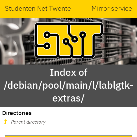
Studenten Net Twente
Mirror service
Index of
/debian/pool/main/l/lablgtk-
extras/
Directories
Parent directory