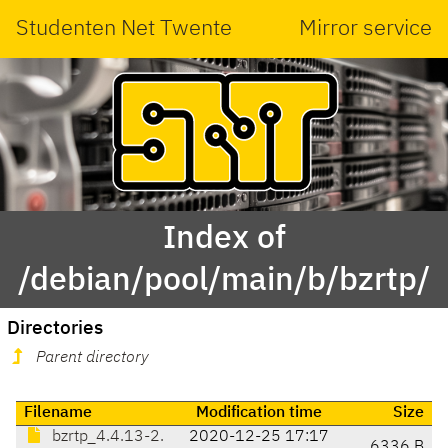
Studenten Net Twente
Mirror service
Index of
/debian/pool/main/b/bzrtp/
Directories
Parent directory
Filename
Modification time
Size
bzrtp_4.4.13-2.
2020-12-25 17:17
6336 B