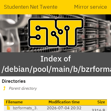
Studenten Net Twente
Mirror service
Index of
/debian/pool/main/b/bzrform
Directories
Parent directory
Filename
Modification time
Size
bzrformats_3.
2026-07-04 20:32
3316 B