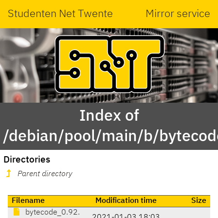
Studenten Net Twente
Mirror service
Index of
/debian/pool/main/b/bytecod
Directories
Parent directory
Filename
Modification time
Size
bytecode_0.92.
2021-01-03 18:03