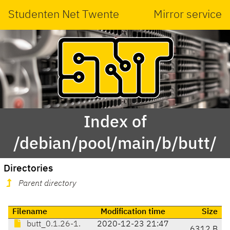
Studenten Net Twente
Mirror service
Index of
/debian/pool/main/b/butt/
Directories
Parent directory
Filename
Modification time
Size
butt_0.1.26-1.
2020-12-23 21:47
6312 B