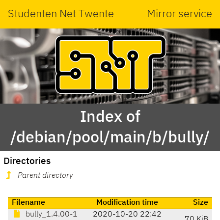
Studenten Net Twente
Mirror service
Index of
/debian/pool/main/b/bully/
Directories
Parent directory
Filename
Modification time
Size
bully_1.4.00-1
2020-10-20 22:42
70 KiB