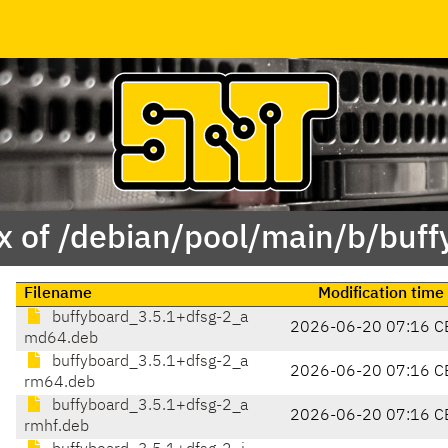
x of /debian/pool/main/b/buff
Filename
Modification time
buffyboard_3.5.1+dfsg-2_a
2026-06-20 07:16 C
md64.deb
buffyboard_3.5.1+dfsg-2_a
2026-06-20 07:16 C
rm64.deb
buffyboard_3.5.1+dfsg-2_a
2026-06-20 07:16 C
rmhf.deb