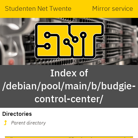
Studenten Net Twente
Mirror service
Index of
/debian/pool/main/b/budgie-
control-center/
Directories
Parent directory