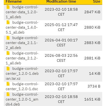
Filename
Modification time
Size
budgie-control-
2023-02-10 18:58
center-data_1.2.0-
2847 KiB
CET
1_all.deb
budgie-control-
2025-01-12 17:47
center-data_1.4.0-
2880 KiB
CET
5.1_all.deb
budgie-control-
2026-04-01 00:17
center-data_2.1.1-
2883 KiB
CEST
2_all.deb
budgie-control-
2026-08-03 22:56
center-data_2.1.2-
2881 KiB
CEST
1_all.deb
budgie-control-
2023-02-10 17:57
center_1.2.0-1.deb
14 KiB
CET
ian.tar.xz
budgie-control-
2023-02-10 17:57
3734 B
center_1.2.0-1.dsc
CET
budgie-control-
2023-02-10 18:58
center_1.2.0-1_am
1651 KiB
CET
d64.deb