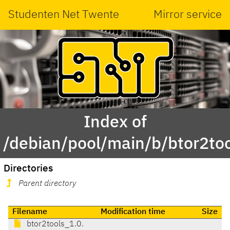
Studenten Net Twente
Mirror service
Index of
/debian/pool/main/b/btor2too
Directories
Parent directory
Filename
Modification time
Size
btor2tools_1.0.