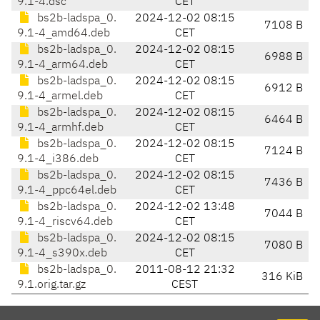
9.1-4.dsc
CET
bs2b-ladspa_0.
2024-12-02 08:15
7108 B
9.1-4_amd64.deb
CET
bs2b-ladspa_0.
2024-12-02 08:15
6988 B
9.1-4_arm64.deb
CET
bs2b-ladspa_0.
2024-12-02 08:15
6912 B
9.1-4_armel.deb
CET
bs2b-ladspa_0.
2024-12-02 08:15
6464 B
9.1-4_armhf.deb
CET
bs2b-ladspa_0.
2024-12-02 08:15
7124 B
9.1-4_i386.deb
CET
bs2b-ladspa_0.
2024-12-02 08:15
7436 B
9.1-4_ppc64el.deb
CET
bs2b-ladspa_0.
2024-12-02 13:48
7044 B
9.1-4_riscv64.deb
CET
bs2b-ladspa_0.
2024-12-02 08:15
7080 B
9.1-4_s390x.deb
CET
bs2b-ladspa_0.
2011-08-12 21:32
316 KiB
9.1.orig.tar.gz
CEST