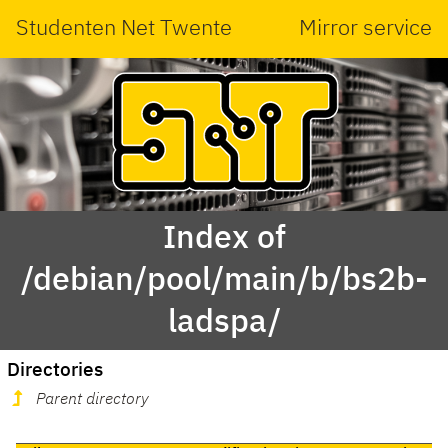
Studenten Net Twente
Mirror service
Index of
/debian/pool/main/b/bs2b-
ladspa/
Directories
Parent directory