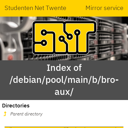
Studenten Net Twente
Mirror service
Index of
/debian/pool/main/b/bro-
aux/
Directories
Parent directory