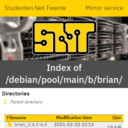
Studenten Net Twente
Mirror service
Index of
/debian/pool/main/b/brian/
Directories
Parent directory
Filename
Modification time
Size
brian_2.4.2-6.d
2021-02-20 22:13
18 KiB