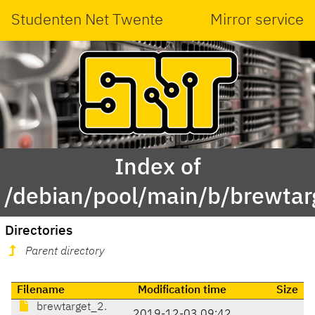
Studenten Net Twente
Mirror service
Index of
/debian/pool/main/b/brewtar
Directories
Parent directory
Filename
Modification time
Size
brewtarget_2.
2019-12-03 09:42