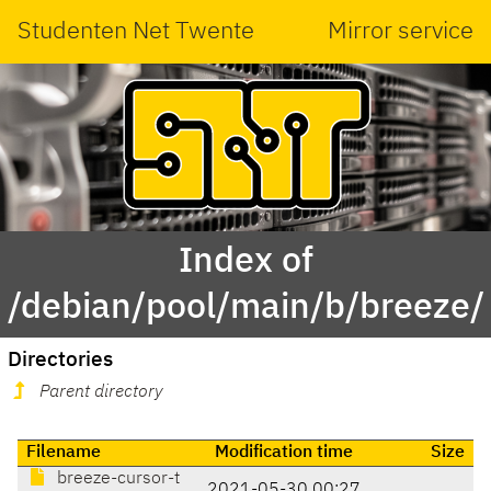
Studenten Net Twente
Mirror service
Index of
/debian/pool/main/b/breeze/
Directories
Parent directory
Filename
Modification time
Size
breeze-cursor-t
2021-05-30 00:27