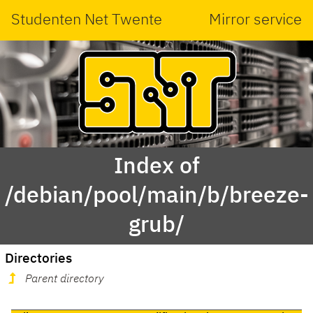
Studenten Net Twente
Mirror service
Index of
/debian/pool/main/b/breeze-
grub/
Directories
Parent directory