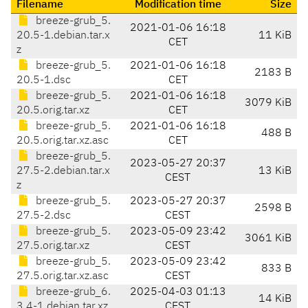
Filename
Modification time
Size
breeze-grub_5.
2021-01-06 16:18
20.5-1.debian.tar.x
11 KiB
CET
z
breeze-grub_5.
2021-01-06 16:18
2183 B
20.5-1.dsc
CET
breeze-grub_5.
2021-01-06 16:18
3079 KiB
20.5.orig.tar.xz
CET
breeze-grub_5.
2021-01-06 16:18
488 B
20.5.orig.tar.xz.asc
CET
breeze-grub_5.
2023-05-27 20:37
27.5-2.debian.tar.x
13 KiB
CEST
z
breeze-grub_5.
2023-05-27 20:37
2598 B
27.5-2.dsc
CEST
breeze-grub_5.
2023-05-09 23:42
3061 KiB
27.5.orig.tar.xz
CEST
breeze-grub_5.
2023-05-09 23:42
833 B
27.5.orig.tar.xz.asc
CEST
breeze-grub_6.
2025-04-03 01:13
14 KiB
3.4-1.debian.tar.xz
CEST