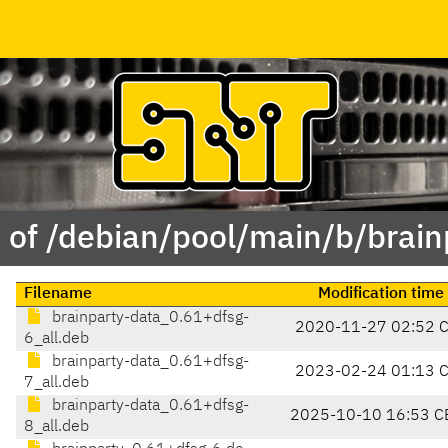
 of /debian/pool/main/b/brain
Filename
Modification time
brainparty-data_0.61+dfsg-
2020-11-27 02:52 
6_all.deb
brainparty-data_0.61+dfsg-
2023-02-24 01:13 
7_all.deb
brainparty-data_0.61+dfsg-
2025-10-10 16:53 C
8_all.deb