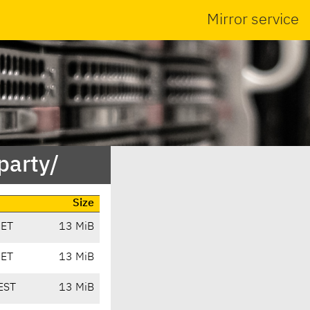
Mirror service
party/
Size
CET
13 MiB
CET
13 MiB
EST
13 MiB