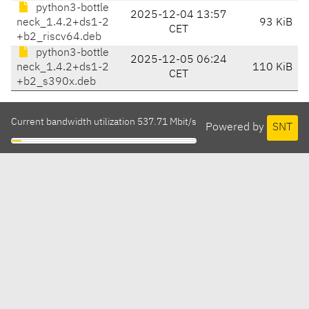
python3-bottle
2025-12-04 13:57
neck_1.4.2+ds1-2
93 KiB
CET
+b2_riscv64.deb
python3-bottle
2025-12-05 06:24
neck_1.4.2+ds1-2
110 KiB
CET
+b2_s390x.deb
Current bandwidth utilization 537.71 Mbit/s
Powered by
SNT