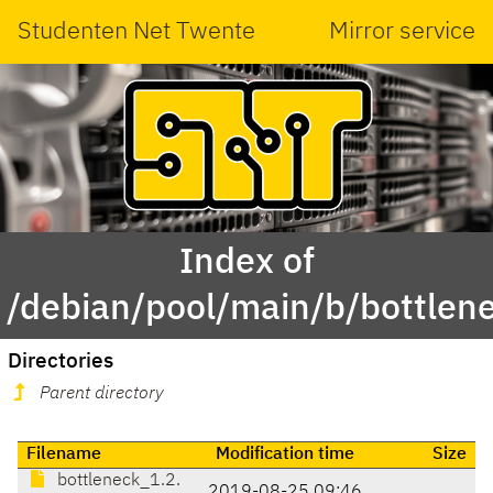
Studenten Net Twente
Mirror service
Index of
/debian/pool/main/b/bottlen
Directories
Parent directory
Filename
Modification time
Size
bottleneck_1.2.
2019-08-25 09:46