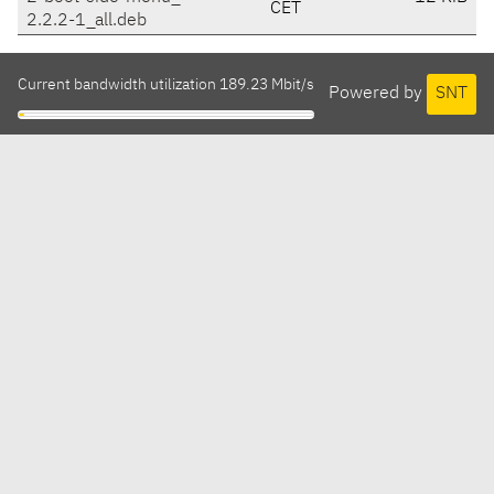
CET
2.2.2-1_all.deb
Current bandwidth utilization 189.23 Mbit/s
Powered by
SNT