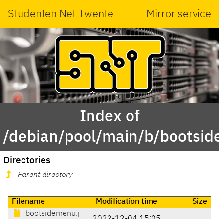
Studenten Net Twente
Mirror service
Index of
/debian/pool/main/b/bootsid
Directories
Parent directory
Filename
Modification time
Size
bootsidemenu.j
2022-12-04 15:05