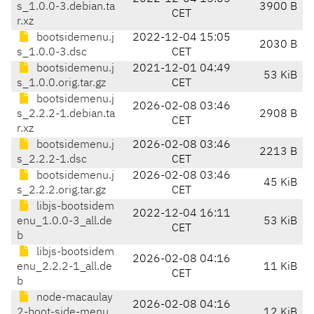
s_1.0.0-3.debian.ta
3900 B
CET
r.xz
bootsidemenu.j
2022-12-04 15:05
2030 B
s_1.0.0-3.dsc
CET
bootsidemenu.j
2021-12-01 04:49
53 KiB
s_1.0.0.orig.tar.gz
CET
bootsidemenu.j
2026-02-08 03:46
s_2.2.2-1.debian.ta
2908 B
CET
r.xz
bootsidemenu.j
2026-02-08 03:46
2213 B
s_2.2.2-1.dsc
CET
bootsidemenu.j
2026-02-08 03:46
45 KiB
s_2.2.2.orig.tar.gz
CET
libjs-bootsidem
2022-12-04 16:11
enu_1.0.0-3_all.de
53 KiB
CET
b
libjs-bootsidem
2026-02-08 04:16
enu_2.2.2-1_all.de
11 KiB
CET
b
node-macaulay
2026-02-08 04:16
2-boot-side-menu_
12 KiB