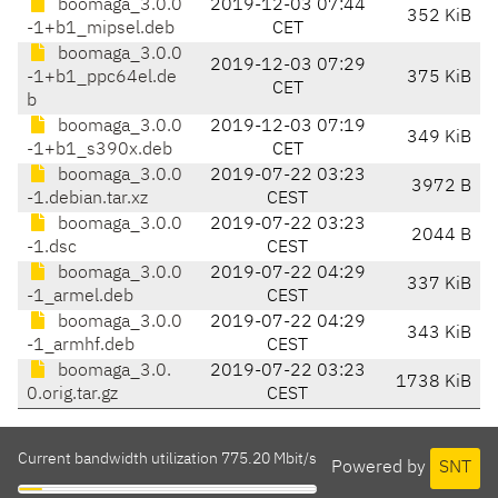
boomaga_3.0.0
2019-12-03 07:44
352 KiB
-1+b1_mipsel.deb
CET
boomaga_3.0.0
2019-12-03 07:29
-1+b1_ppc64el.de
375 KiB
CET
b
boomaga_3.0.0
2019-12-03 07:19
349 KiB
-1+b1_s390x.deb
CET
boomaga_3.0.0
2019-07-22 03:23
3972 B
-1.debian.tar.xz
CEST
boomaga_3.0.0
2019-07-22 03:23
2044 B
-1.dsc
CEST
boomaga_3.0.0
2019-07-22 04:29
337 KiB
-1_armel.deb
CEST
boomaga_3.0.0
2019-07-22 04:29
343 KiB
-1_armhf.deb
CEST
boomaga_3.0.
2019-07-22 03:23
1738 KiB
0.orig.tar.gz
CEST
Current bandwidth utilization 775.20 Mbit/s
Powered by
SNT