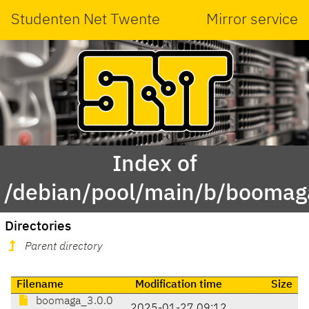
Studenten Net Twente
Mirror service
Index of
/debian/pool/main/b/boomag
Directories
Parent directory
Filename
Modification time
Size
boomaga_3.0.0
2025-01-27 09:12