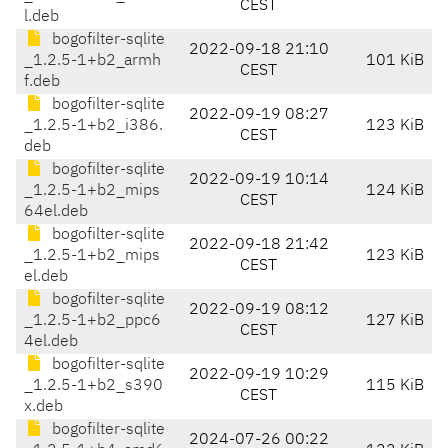
CEST
l.deb
bogofilter-sqlite
2022-09-18 21:10
_1.2.5-1+b2_armh
101 KiB
CEST
f.deb
bogofilter-sqlite
2022-09-19 08:27
_1.2.5-1+b2_i386.
123 KiB
CEST
deb
bogofilter-sqlite
2022-09-19 10:14
_1.2.5-1+b2_mips
124 KiB
CEST
64el.deb
bogofilter-sqlite
2022-09-18 21:42
_1.2.5-1+b2_mips
123 KiB
CEST
el.deb
bogofilter-sqlite
2022-09-19 08:12
_1.2.5-1+b2_ppc6
127 KiB
CEST
4el.deb
bogofilter-sqlite
2022-09-19 10:29
_1.2.5-1+b2_s390
115 KiB
CEST
x.deb
bogofilter-sqlite
2024-07-26 00:22