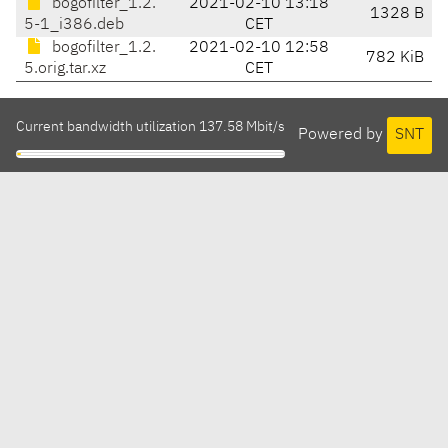
bogofilter_1.2.
2021-02-10 13:18
1328 B
5-1_i386.deb
CET
bogofilter_1.2.
2021-02-10 12:58
782 KiB
5.orig.tar.xz
CET
Current bandwidth utilization 137.58 Mbit/s
Powered by
SNT