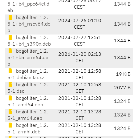
2024-07-26 00:17
5-1+b4_ppc64el.d
1344 B
CEST
eb
bogofilter_1.2.
2024-07-26 01:10
5-1+b4_riscv64.de
1344 B
CEST
b
bogofilter_1.2.
2024-07-27 13:51
1344 B
5-1+b4_s390x.deb
CEST
bogofilter_1.2.
2026-01-20 02:13
5-1+b5_arm64.de
1344 B
CET
b
bogofilter_1.2.
2021-02-10 12:58
19 KiB
5-1.debian.tar.xz
CET
bogofilter_1.2.
2021-02-10 12:58
2077 B
5-1.dsc
CET
bogofilter_1.2.
2021-02-10 13:28
1324 B
5-1_amd64.deb
CET
bogofilter_1.2.
2021-02-10 13:28
1324 B
5-1_arm64.deb
CET
bogofilter_1.2.
2021-02-10 13:28
1324 B
5-1_armhf.deb
CET