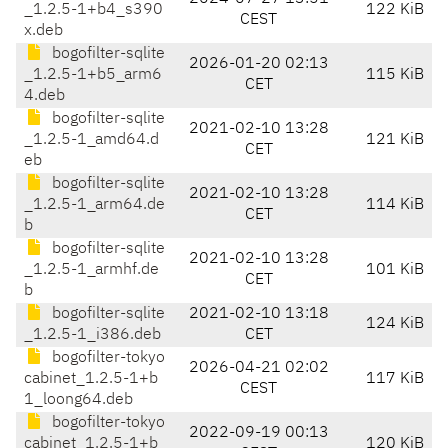
_1.2.5-1+b4_s390
122 KiB
CEST
x.deb
bogofilter-sqlite
2026-01-20 02:13
_1.2.5-1+b5_arm6
115 KiB
CET
4.deb
bogofilter-sqlite
2021-02-10 13:28
_1.2.5-1_amd64.d
121 KiB
CET
eb
bogofilter-sqlite
2021-02-10 13:28
_1.2.5-1_arm64.de
114 KiB
CET
b
bogofilter-sqlite
2021-02-10 13:28
_1.2.5-1_armhf.de
101 KiB
CET
b
bogofilter-sqlite
2021-02-10 13:18
124 KiB
_1.2.5-1_i386.deb
CET
bogofilter-tokyo
2026-04-21 02:02
cabinet_1.2.5-1+b
117 KiB
CEST
1_loong64.deb
bogofilter-tokyo
2022-09-19 00:13
cabinet_1.2.5-1+b
120 KiB