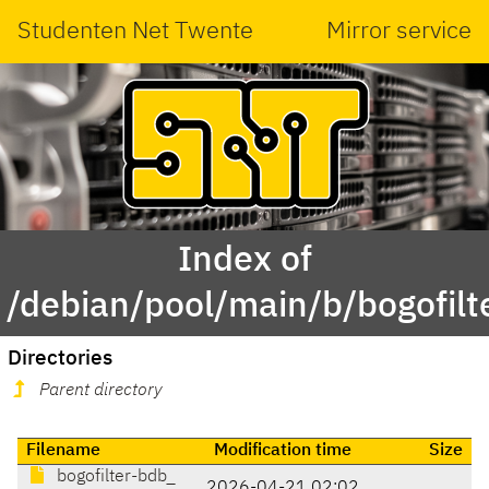
Studenten Net Twente
Mirror service
Index of
/debian/pool/main/b/bogofilt
Directories
Parent directory
Filename
Modification time
Size
bogofilter-bdb_
2026-04-21 02:02