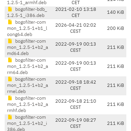
1.2.5-1_armhf.deb
CET
bogofilter-bdb_
2021-02-10 13:18
140 KiB
1.2.5-1_i386.deb
CET
bogofilter-com
2026-04-21 02:02
mon_1.2.5-1+b1_l
200 KiB
CEST
oong64.deb
bogofilter-com
2022-09-19 00:13
mon_1.2.5-1+b2_a
211 KiB
CEST
md64.deb
bogofilter-com
2022-09-19 00:13
mon_1.2.5-1+b2_a
211 KiB
CEST
rm64.deb
bogofilter-com
2022-09-18 18:42
mon_1.2.5-1+b2_a
211 KiB
CEST
rmel.deb
bogofilter-com
2022-09-18 21:10
mon_1.2.5-1+b2_a
211 KiB
CEST
rmhf.deb
bogofilter-com
2022-09-19 08:27
mon_1.2.5-1+b2_i
211 KiB
CEST
386.deb