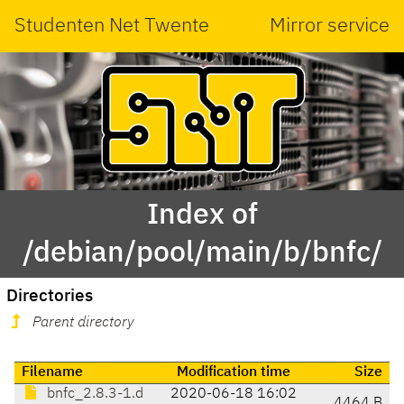
Studenten Net Twente
Mirror service
Index of
/debian/pool/main/b/bnfc/
Directories
Parent directory
Filename
Modification time
Size
bnfc_2.8.3-1.d
2020-06-18 16:02
4464 B