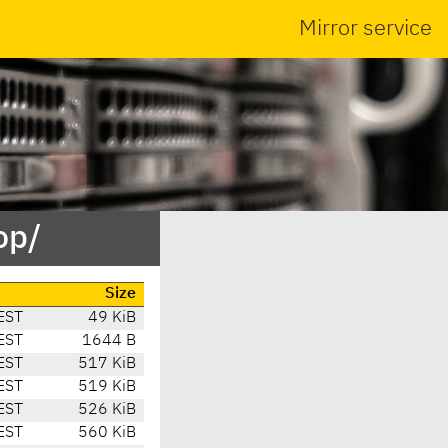
Mirror service
op/
Size
EST
49 KiB
EST
1644 B
EST
517 KiB
EST
519 KiB
EST
526 KiB
EST
560 KiB