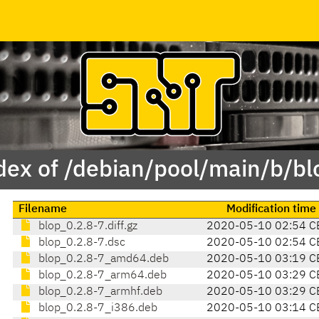
dex of /debian/pool/main/b/bl
Filename
Modification time
blop_0.2.8-7.diff.gz
2020-05-10 02:54 C
blop_0.2.8-7.dsc
2020-05-10 02:54 C
blop_0.2.8-7_amd64.deb
2020-05-10 03:19 C
blop_0.2.8-7_arm64.deb
2020-05-10 03:29 C
blop_0.2.8-7_armhf.deb
2020-05-10 03:29 C
blop_0.2.8-7_i386.deb
2020-05-10 03:14 C