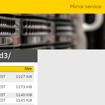
Mirror service
rd3/
Size
EST
1117 KiB
EST
1173 KiB
EST
1140 KiB
EST
1141 KiB