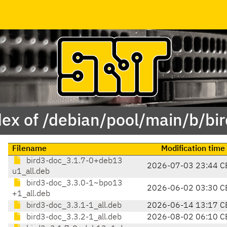
ex of /debian/pool/main/b/bi
Filename
Modification time
bird3-doc_3.1.7-0+deb13
2026-07-03 23:44 C
u1_all.deb
bird3-doc_3.3.0-1~bpo13
2026-06-02 03:30 C
+1_all.deb
bird3-doc_3.3.1-1_all.deb
2026-06-14 13:17 C
bird3-doc_3.3.2-1_all.deb
2026-08-02 06:10 C