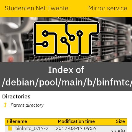
Studenten Net Twente
Mirror service
Index of
/debian/pool/main/b/binfmtc
Directories
Parent directory
Filename
Modification time
Size
binfmtc_0.17-2
2017-03-17 09:57
23 KiB