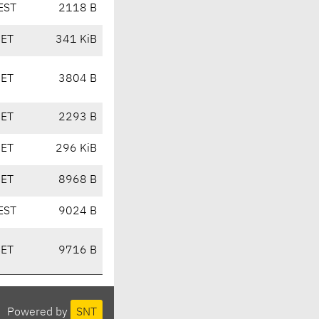
EST
2118 B
CET
341 KiB
CET
3804 B
CET
2293 B
CET
296 KiB
CET
8968 B
EST
9024 B
CET
9716 B
Powered by
SNT