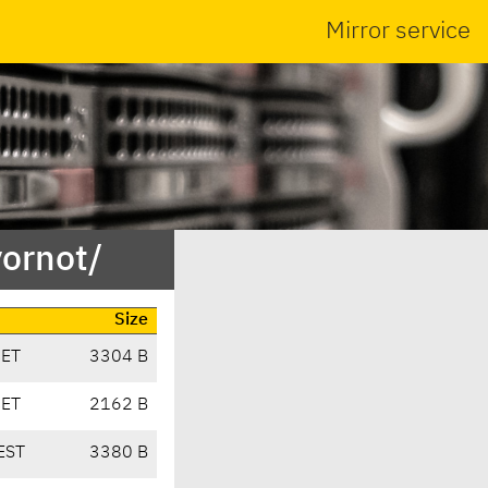
Mirror service
yornot/
Size
CET
3304 B
CET
2162 B
EST
3380 B