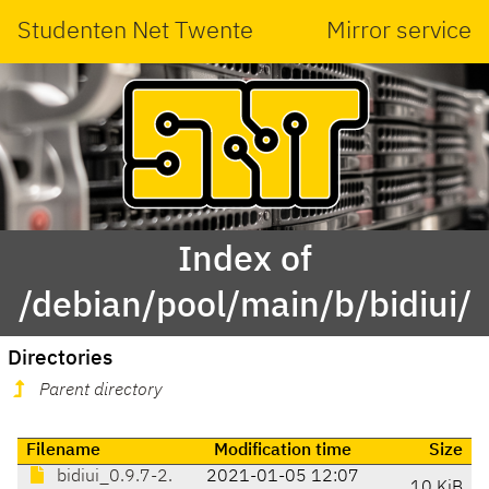
Studenten Net Twente
Mirror service
Index of
/debian/pool/main/b/bidiui/
Directories
Parent directory
Filename
Modification time
Size
bidiui_0.9.7-2.
2021-01-05 12:07
10 KiB