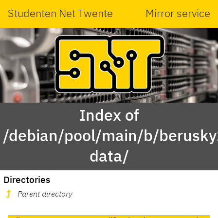
Studenten Net Twente
Mirror service
Index of
/debian/pool/main/b/berusky
data/
Directories
Parent directory