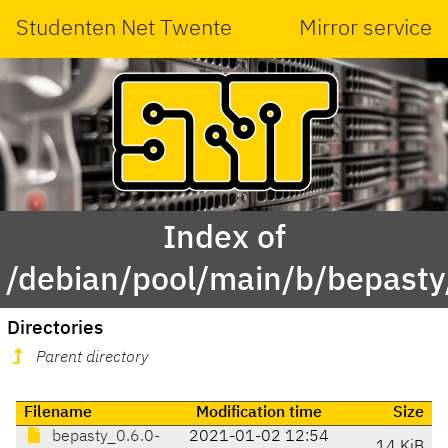
Studenten Net Twente
Mirror service
Index of
/debian/pool/main/b/bepasty
Directories
Parent directory
Filename
Modification time
Size
bepasty_0.6.0-
2021-01-02 12:54
14 KiB