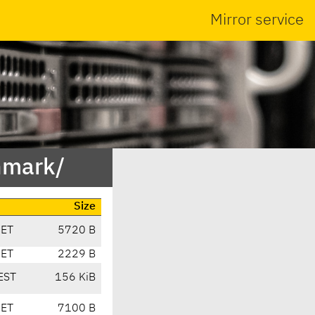
Mirror service
hmark/
Size
CET
5720 B
CET
2229 B
EST
156 KiB
CET
7100 B