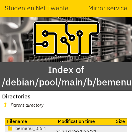
Studenten Net Twente
Mirror service
Index of
/debian/pool/main/b/bemenu
Directories
Parent directory
Filename
Modification time
Size
bemenu_0.6.1
2022-12-21 22:21