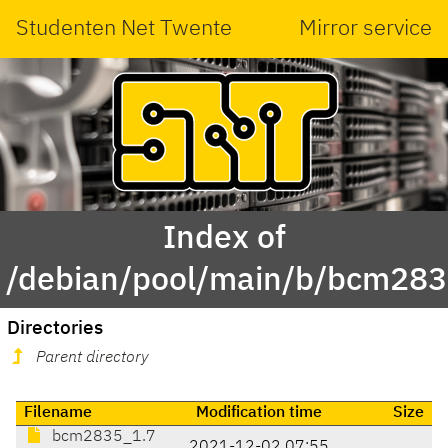
Studenten Net Twente
Mirror service
Index of
/debian/pool/main/b/bcm283
Directories
Parent directory
Filename
Modification time
Size
bcm2835_1.7
2021-12-02 07:55