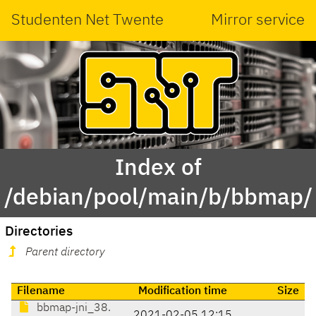
Studenten Net Twente
Mirror service
Index of
/debian/pool/main/b/bbmap/
Directories
Parent directory
Filename
Modification time
Size
bbmap-jni_38.
2021-02-05 12:15