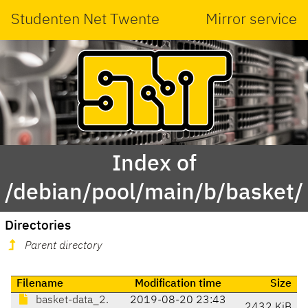
Studenten Net Twente
Mirror service
Index of
/debian/pool/main/b/basket/
Directories
Parent directory
Filename
Modification time
Size
basket-data_2.
2019-08-20 23:43
2432 KiB