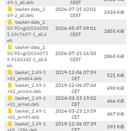
49-1_all.deb
CEST
basket-data_2.
2026-07-25 10:01
2434 KiB
49-2_all.deb
CEST
basket-data_2.
50.90+git2026050
2026-05-07 09:01
2855 KiB
5.19c7657-1_all.d
CEST
eb
basket-data_2.
50.90+git2026072
2026-07-25 16:50
2860 KiB
5.91843d2-1_all.d
CEST
eb
basket_2.49-1
2019-12-06 07:59
521 KiB
+b1_amd64.deb
CET
basket_2.49-1
2019-12-06 07:44
490 KiB
+b1_arm64.deb
CET
basket_2.49-1
2024-03-23 19:02
466 KiB
+b1_armel.deb
CET
basket_2.49-1
2024-03-23 13:59
467 KiB
+b1_armhf.deb
CET
basket_2.49-1
2019-12-06 07:39
593 KiB
+b1_i386.deb
CET