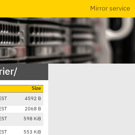
Mirror service
ier/
Size
EST
4592 B
EST
2068 B
EST
598 KiB
EST
553 KiB