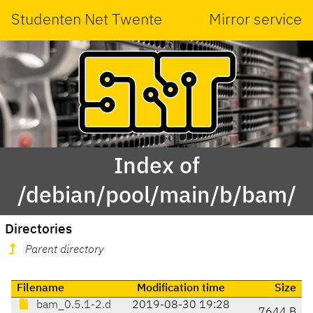
Studenten Net Twente
Mirror service
Index of
/debian/pool/main/b/bam/
Directories
Parent directory
Filename
Modification time
Size
bam_0.5.1-2.d
2019-08-30 19:28
7644 B