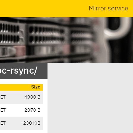
Mirror service
c-rsync/
Size
CET
4900 B
CET
2070 B
CET
230 KiB