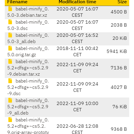
Filename
Modification time
Size
babel-minify_0.
2020-05-07 16:07
4500 B
5.0-3.debian.tar.xz
CEST
babel-minify_0.
2020-05-07 16:07
2038 B
5.0-3.dsc
CEST
babel-minify_0.
2020-05-07 16:52
20 KiB
5.0-3_all.deb
CEST
babel-minify_0.
2018-11-11 00:42
5941 KiB
5.0.orig.tar.gz
CET
babel-minify_0.
2022-11-09 09:24
5.2+dfsg+~cs5.2.9
7136 B
CET
-9.debian.tar.xz
babel-minify_0.
2022-11-09 09:24
5.2+dfsg+~cs5.2.9
4027 B
CET
-9.dsc
babel-minify_0.
2022-11-09 10:00
5.2+dfsg+~cs5.2.9
76 KiB
CET
-9_all.deb
babel-minify_0.
5.2+dfsg+~cs5.2.
2022-06-28 12:08
9368 B
9.orig-array-prototy
CEST