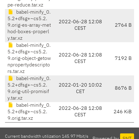
pe-reduce.tar.xz
babel-minify_0.
5.2+dfsg+~cs5.2.
2022-06-28 12:08
9.orig-es-array-met
2764 B
CEST
hod-boxes-properl
y.tar.xz
babel-minify_0.
5.2+dfsg+~cs5.2.
2022-06-28 12:08
9.orig-object-getow
7192 B
CEST
npropertydescripto
rs.tar.xz
babel-minify_0.
5.2+dfsg+~cs5.2.
2022-01-20 10:02
8676 B
9.orig-util-promisif
CET
y.tar.xz
babel-minify_0.
2022-06-28 12:08
5.2+dfsg+~cs5.2.
246 KiB
CEST
9.orig.tar.xz
Current bandwidth utilization 145.97 Mbit/s
Powered by
SNT