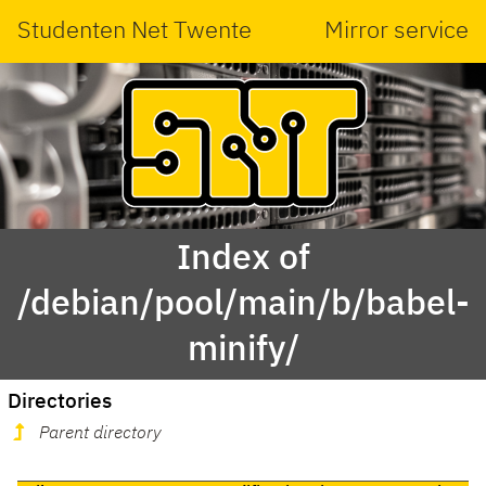
Studenten Net Twente
Mirror service
Index of
/debian/pool/main/b/babel-
minify/
Directories
Parent directory