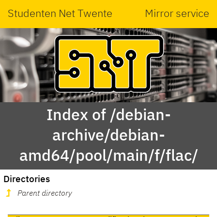
Studenten Net Twente
Mirror service
Index of /debian-
archive/debian-
amd64/pool/main/f/flac/
Directories
Parent directory