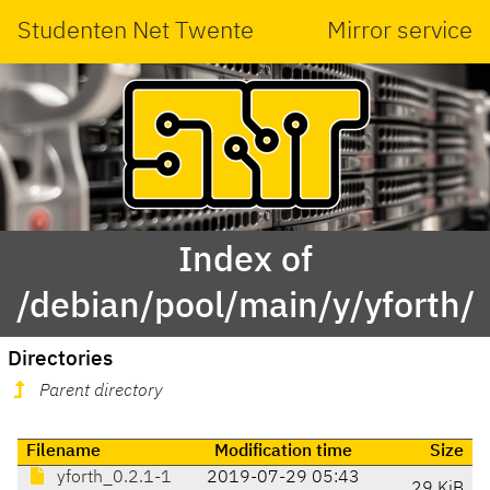
Studenten Net Twente
Mirror service
Index of
/debian/pool/main/y/yforth/
Directories
Parent directory
Filename
Modification time
Size
yforth_0.2.1-1
2019-07-29 05:43
29 KiB