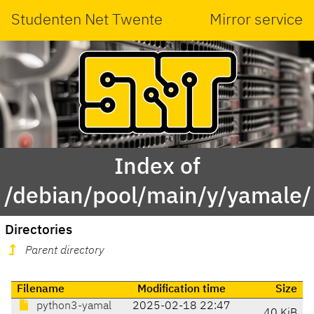
Studenten Net Twente
Mirror service
Index of
/debian/pool/main/y/yamale/
Directories
Parent directory
Filename
Modification time
Size
python3-yamal
2025-02-18 22:47
40 KiB