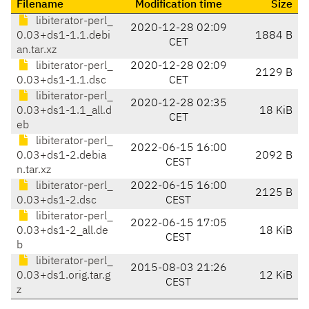
Filename
Modification time
Size
libiterator-perl_
2020-12-28 02:09
0.03+ds1-1.1.debi
1884 B
CET
an.tar.xz
libiterator-perl_
2020-12-28 02:09
2129 B
0.03+ds1-1.1.dsc
CET
libiterator-perl_
2020-12-28 02:35
0.03+ds1-1.1_all.d
18 KiB
CET
eb
libiterator-perl_
2022-06-15 16:00
0.03+ds1-2.debia
2092 B
CEST
n.tar.xz
libiterator-perl_
2022-06-15 16:00
2125 B
0.03+ds1-2.dsc
CEST
libiterator-perl_
2022-06-15 17:05
0.03+ds1-2_all.de
18 KiB
CEST
b
libiterator-perl_
2015-08-03 21:26
0.03+ds1.orig.tar.g
12 KiB
CEST
z