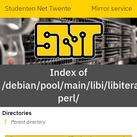
Studenten Net Twente
Mirror service
Index of
/debian/pool/main/libi/libiter
perl/
Directories
Parent directory