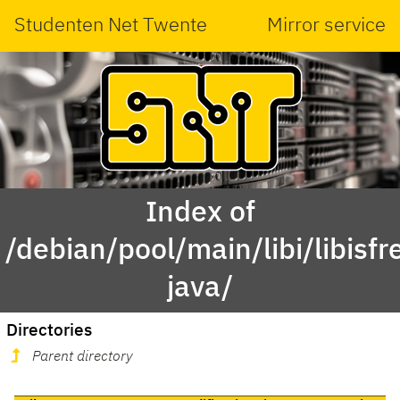
Studenten Net Twente
Mirror service
Index of
/debian/pool/main/libi/libisfr
java/
Directories
Parent directory