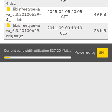
CET
4.dsc
libisfreetype-ja
2025-02-05 20:05
va_5.3.20100629-
49 KiB
CET
4_all.deb
libisfreetype-ja
2011-09-03 19:19
va_5.3.20100629.
26 KiB
CEST
orig.tar.gz
Current bandwidth utilization 827.20 Mbit/s
Powered by
SNT