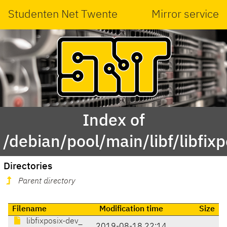
Studenten Net Twente
Mirror service
Index of
/debian/pool/main/libf/libfixp
Directories
Parent directory
Filename
Modification time
Size
libfixposix-dev_
2019-08-18 22:14