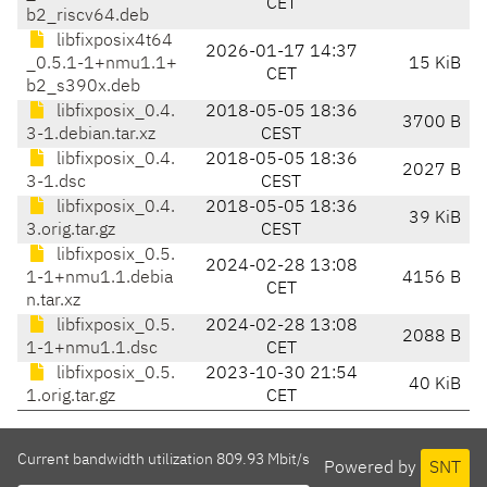
CET
b2_riscv64.deb
libfixposix4t64
2026-01-17 14:37
_0.5.1-1+nmu1.1+
15 KiB
CET
b2_s390x.deb
libfixposix_0.4.
2018-05-05 18:36
3700 B
3-1.debian.tar.xz
CEST
libfixposix_0.4.
2018-05-05 18:36
2027 B
3-1.dsc
CEST
libfixposix_0.4.
2018-05-05 18:36
39 KiB
3.orig.tar.gz
CEST
libfixposix_0.5.
2024-02-28 13:08
1-1+nmu1.1.debia
4156 B
CET
n.tar.xz
libfixposix_0.5.
2024-02-28 13:08
2088 B
1-1+nmu1.1.dsc
CET
libfixposix_0.5.
2023-10-30 21:54
40 KiB
1.orig.tar.gz
CET
Current bandwidth utilization 809.93 Mbit/s
Powered by
SNT