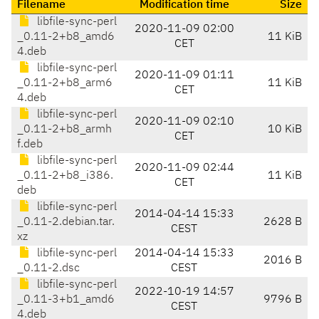
Filename
Modification time
Size
libfile-sync-perl
2020-11-09 02:00
_0.11-2+b8_amd6
11 KiB
CET
4.deb
libfile-sync-perl
2020-11-09 01:11
_0.11-2+b8_arm6
11 KiB
CET
4.deb
libfile-sync-perl
2020-11-09 02:10
_0.11-2+b8_armh
10 KiB
CET
f.deb
libfile-sync-perl
2020-11-09 02:44
_0.11-2+b8_i386.
11 KiB
CET
deb
libfile-sync-perl
2014-04-14 15:33
_0.11-2.debian.tar.
2628 B
CEST
xz
libfile-sync-perl
2014-04-14 15:33
2016 B
_0.11-2.dsc
CEST
libfile-sync-perl
2022-10-19 14:57
_0.11-3+b1_amd6
9796 B
CEST
4.deb