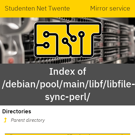
Studenten Net Twente
Mirror service
Index of
/debian/pool/main/libf/libfile
sync-perl/
Directories
Parent directory