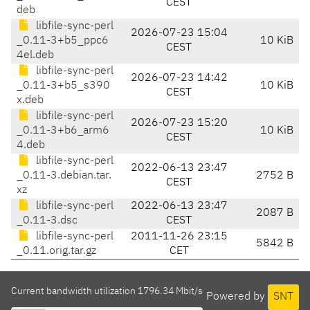
CEST
deb
libfile-sync-perl
2026-07-23 15:04
_0.11-3+b5_ppc6
10 KiB
CEST
4el.deb
libfile-sync-perl
2026-07-23 14:42
_0.11-3+b5_s390
10 KiB
CEST
x.deb
libfile-sync-perl
2026-07-23 15:20
_0.11-3+b6_arm6
10 KiB
CEST
4.deb
libfile-sync-perl
2022-06-13 23:47
_0.11-3.debian.tar.
2752 B
CEST
xz
libfile-sync-perl
2022-06-13 23:47
2087 B
_0.11-3.dsc
CEST
libfile-sync-perl
2011-11-26 23:15
5842 B
_0.11.orig.tar.gz
CET
Current bandwidth utilization 1796.34 Mbit/s
Powered by
SNT