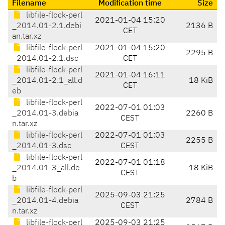
Filename
Modification time
Size
libfile-flock-perl
2021-01-04 15:20
_2014.01-2.1.debi
2136 B
CET
an.tar.xz
libfile-flock-perl
2021-01-04 15:20
2295 B
_2014.01-2.1.dsc
CET
libfile-flock-perl
2021-01-04 16:11
_2014.01-2.1_all.d
18 KiB
CET
eb
libfile-flock-perl
2022-07-01 01:03
_2014.01-3.debia
2260 B
CEST
n.tar.xz
libfile-flock-perl
2022-07-01 01:03
2255 B
_2014.01-3.dsc
CEST
libfile-flock-perl
2022-07-01 01:18
_2014.01-3_all.de
18 KiB
CEST
b
libfile-flock-perl
2025-09-03 21:25
_2014.01-4.debia
2784 B
CEST
n.tar.xz
libfile-flock-perl
2025-09-03 21:25