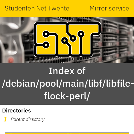
Studenten Net Twente
Mirror service
Index of
/debian/pool/main/libf/libfile
flock-perl/
Directories
Parent directory