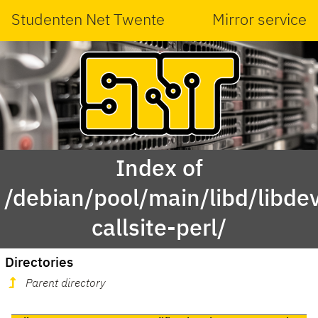
Studenten Net Twente
Mirror service
Index of
/debian/pool/main/libd/libdev
callsite-perl/
Directories
Parent directory