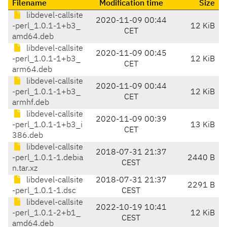
Filename
Modification time
Size
libdevel-callsite
2020-11-09 00:44
-perl_1.0.1-1+b3_
12 KiB
CET
amd64.deb
libdevel-callsite
2020-11-09 00:45
-perl_1.0.1-1+b3_
12 KiB
CET
arm64.deb
libdevel-callsite
2020-11-09 00:44
-perl_1.0.1-1+b3_
12 KiB
CET
armhf.deb
libdevel-callsite
2020-11-09 00:39
-perl_1.0.1-1+b3_i
13 KiB
CET
386.deb
libdevel-callsite
2018-07-31 21:37
-perl_1.0.1-1.debia
2440 B
CEST
n.tar.xz
libdevel-callsite
2018-07-31 21:37
2291 B
-perl_1.0.1-1.dsc
CEST
libdevel-callsite
2022-10-19 10:41
-perl_1.0.1-2+b1_
12 KiB
CEST
amd64.deb