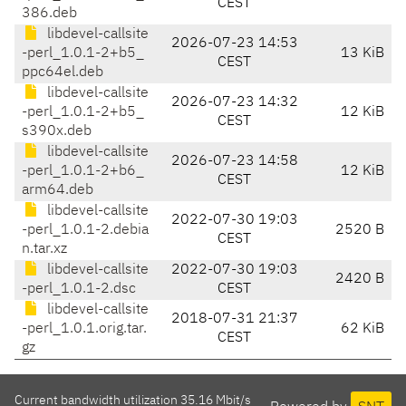
CEST
386.deb
libdevel-callsite
2026-07-23 14:53
-perl_1.0.1-2+b5_
13 KiB
CEST
ppc64el.deb
libdevel-callsite
2026-07-23 14:32
-perl_1.0.1-2+b5_
12 KiB
CEST
s390x.deb
libdevel-callsite
2026-07-23 14:58
-perl_1.0.1-2+b6_
12 KiB
CEST
arm64.deb
libdevel-callsite
2022-07-30 19:03
-perl_1.0.1-2.debia
2520 B
CEST
n.tar.xz
libdevel-callsite
2022-07-30 19:03
2420 B
-perl_1.0.1-2.dsc
CEST
libdevel-callsite
2018-07-31 21:37
-perl_1.0.1.orig.tar.
62 KiB
CEST
gz
Current bandwidth utilization 35.16 Mbit/s