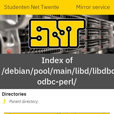
Studenten Net Twente
Mirror service
Index of
/debian/pool/main/libd/libdb
odbc-perl/
Directories
Parent directory