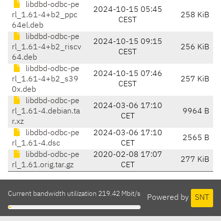
libdbd-odbc-pe
2024-10-15 05:45
rl_1.61-4+b2_ppc
258 KiB
CEST
64el.deb
libdbd-odbc-pe
2024-10-15 09:15
rl_1.61-4+b2_riscv
256 KiB
CEST
64.deb
libdbd-odbc-pe
2024-10-15 07:46
rl_1.61-4+b2_s39
257 KiB
CEST
0x.deb
libdbd-odbc-pe
2024-03-06 17:10
rl_1.61-4.debian.ta
9964 B
CET
r.xz
libdbd-odbc-pe
2024-03-06 17:10
2565 B
rl_1.61-4.dsc
CET
libdbd-odbc-pe
2020-02-08 17:07
277 KiB
rl_1.61.orig.tar.gz
CET
Current bandwidth utilization 219.42 Mbit/s
Powered by
SNT