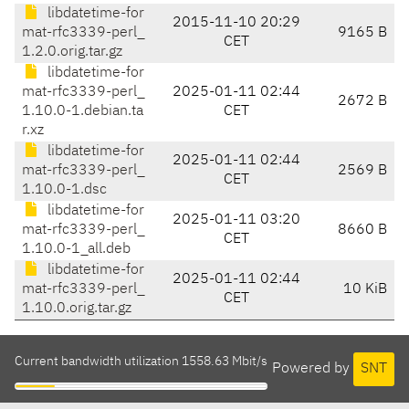
libdatetime-for
2015-11-10 20:29
mat-rfc3339-perl_
9165 B
CET
1.2.0.orig.tar.gz
libdatetime-for
mat-rfc3339-perl_
2025-01-11 02:44
2672 B
1.10.0-1.debian.ta
CET
r.xz
libdatetime-for
2025-01-11 02:44
mat-rfc3339-perl_
2569 B
CET
1.10.0-1.dsc
libdatetime-for
2025-01-11 03:20
mat-rfc3339-perl_
8660 B
CET
1.10.0-1_all.deb
libdatetime-for
2025-01-11 02:44
mat-rfc3339-perl_
10 KiB
CET
1.10.0.orig.tar.gz
Current bandwidth utilization 1558.63 Mbit/s
Powered by
SNT