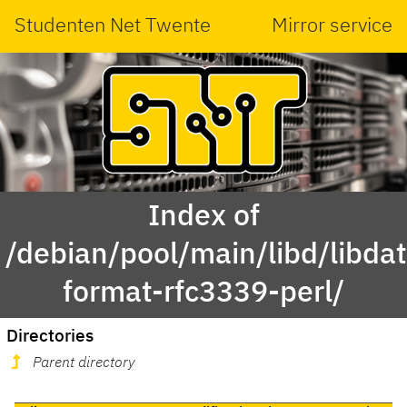
Studenten Net Twente
Mirror service
Index of
/debian/pool/main/libd/libda
format-rfc3339-perl/
Directories
Parent directory