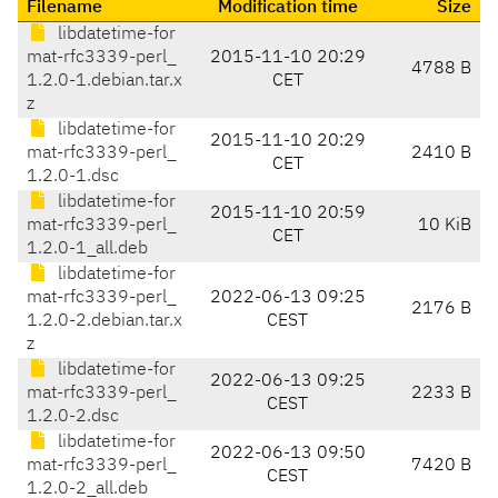
Filename
Modification time
Size
libdatetime-for
mat-rfc3339-perl_
2015-11-10 20:29
4788 B
1.2.0-1.debian.tar.x
CET
z
libdatetime-for
2015-11-10 20:29
mat-rfc3339-perl_
2410 B
CET
1.2.0-1.dsc
libdatetime-for
2015-11-10 20:59
mat-rfc3339-perl_
10 KiB
CET
1.2.0-1_all.deb
libdatetime-for
mat-rfc3339-perl_
2022-06-13 09:25
2176 B
1.2.0-2.debian.tar.x
CEST
z
libdatetime-for
2022-06-13 09:25
mat-rfc3339-perl_
2233 B
CEST
1.2.0-2.dsc
libdatetime-for
2022-06-13 09:50
mat-rfc3339-perl_
7420 B
CEST
1.2.0-2_all.deb